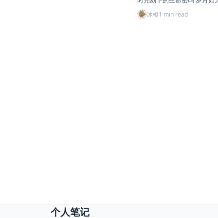
时光刻下的生命密码 岁月如刀
冰樱
1 min read
个人笔记